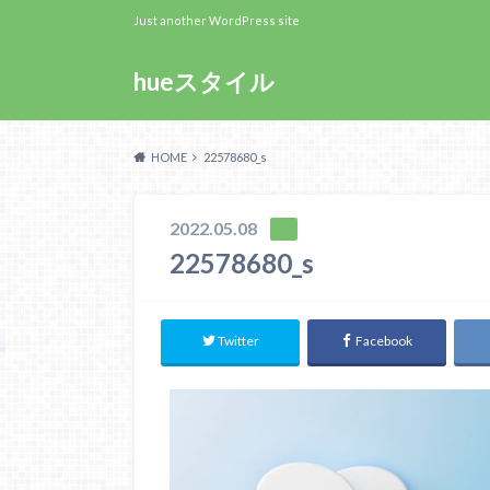
Just another WordPress site
hueスタイル
HOME
22578680_s
2022.05.08
22578680_s
Twitter
Facebook