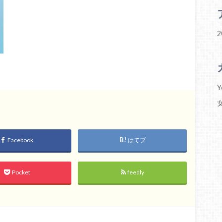
2
Y
女
Facebook
はてブ
Pocket
feedly